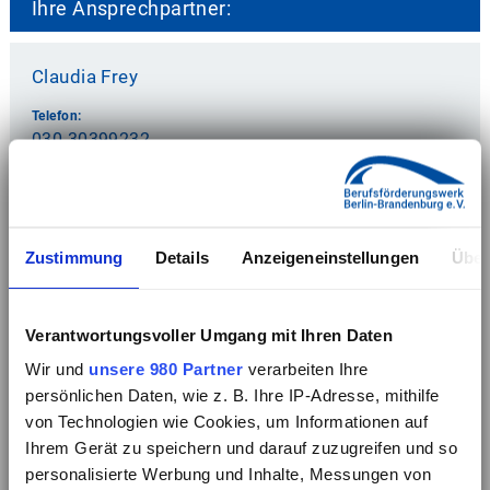
Ihre Ansprechpartner:
Claudia Frey
Telefon:
030 30399232
E-Mail:
Claudia.Frey@bfw-berlin-brandenburg.de
Zustimmung
Details
Anzeigeneinstellungen
Über
Kontaktanfrage
Verantwortungsvoller Umgang mit Ihren Daten
Guido Kotlarski (Bildungsgutschein)
Wir und
unsere 980 Partner
verarbeiten Ihre
Telefon:
persönlichen Daten, wie z. B. Ihre IP-Adresse, mithilfe
030 30399204
von Technologien wie Cookies, um Informationen auf
Ihrem Gerät zu speichern und darauf zuzugreifen und so
E-Mail:
personalisierte Werbung und Inhalte, Messungen von
bgs@bfw-berlin-brandenburg.de