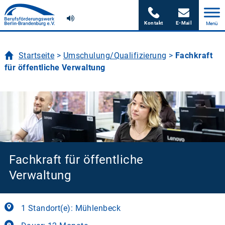
Skip
to
content
Startseite
>
Umschulung/Qualifizierung
>
Fachkraft
für öffentliche Verwaltung
Fachkraft für öffentliche
Verwaltung
1 Standort(e): Mühlenbeck