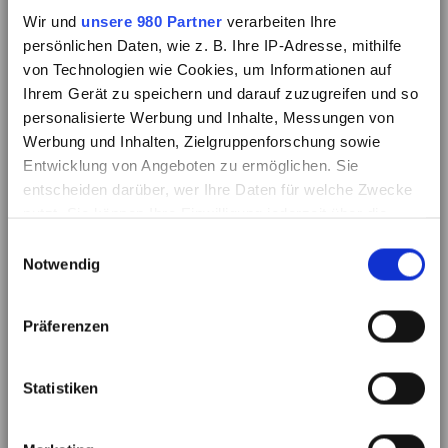
Wir und
unsere 980 Partner
verarbeiten Ihre
persönlichen Daten, wie z. B. Ihre IP-Adresse, mithilfe
von Technologien wie Cookies, um Informationen auf
Ihrem Gerät zu speichern und darauf zuzugreifen und so
personalisierte Werbung und Inhalte, Messungen von
Werbung und Inhalten, Zielgruppenforschung sowie
Entwicklung von Angeboten zu ermöglichen. Sie
entscheiden darüber, wer Ihre Daten für welche Zwecke
nutzt. Sie können Ihre Einwilligung jederzeit über die
Cookie-Erklärung oder durch Klicken auf das Privacy
Einwilligungsauswahl
Trigger Symbol ändern oder widerrufen
Notwendig
Erfahren Sie mehr darüber, wie Ihre persönlichen Daten
Präferenzen
verarbeitet werden, und legen Sie Ihre Präferenzen im
Abschnitt Einzelheiten
fest.
Statistiken
Wir verwenden Cookies, um Inhalte und Anzeigen zu
personalisieren, Funktionen für soziale Medien anbieten