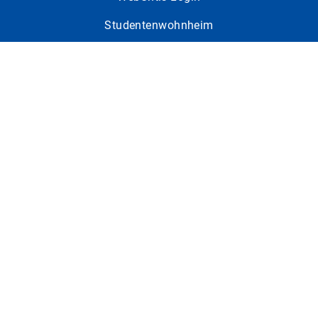
Studentenwohnheim
Karriere
Leitbild
Social Media Netiquette
Social Media
Facebook
Instagram
Youtube
LinkedIn
Xing