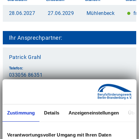
28.06.2027
27.06.2029
Mühlenbeck
fr
Ihr Ansprechpartner:
Patrick Grahl
Telefon:
033056 86351
E-Mail:
patrick.grahl@bfw-berlin-brandenburg.de
Kontaktanfrage
Zustimmung
Details
Anzeigeneinstellungen
Über
Verantwortungsvoller Umgang mit Ihren Daten