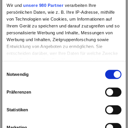
Infotag
Wir und
unsere 980 Partner
verarbeiten Ihre
persönlichen Daten, wie z. B. Ihre IP-Adresse, mithilfe
Besuchen Sie unseren Info-Tag und lernen Sie
von Technologien wie Cookies, um Informationen auf
unser Haus kennen.
Ihrem Gerät zu speichern und darauf zuzugreifen und so
personalisierte Werbung und Inhalte, Messungen von
Werbung und Inhalten, Zielgruppenforschung sowie
Entwicklung von Angeboten zu ermöglichen. Sie
entscheiden darüber, wer Ihre Daten für welche Zwecke
nutzt. Sie können Ihre Einwilligung jederzeit über die
Cookie-Erklärung oder durch Klicken auf das Privacy
Einwilligungsauswahl
Trigger Symbol ändern oder widerrufen
Notwendig
Erfahren Sie mehr darüber, wie Ihre persönlichen Daten
Präferenzen
verarbeitet werden, und legen Sie Ihre Präferenzen im
Abschnitt Einzelheiten
fest.
Statistiken
Wir verwenden Cookies, um Inhalte und Anzeigen zu
personalisieren, Funktionen für soziale Medien anbieten
Marketing